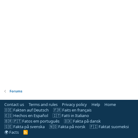
Forums
Contact us
Terms and rules
Privacy policy
Help
Home
🇩🇪 Fakten auf Deutsch
🇫🇷 Faits en français
🇪🇸 Hechos en Español
🇮🇹 Fatti in Italiano
🇧🇷 🇵🇹 Fatos em português
🇩🇰 Fakta på dansk
🇸🇪 Fakta på svenska
🇳🇴 Fakta på norsk
🇫🇮 Faktat suomeksi
🌍 Facts
R
S