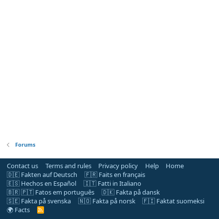
Forums
Contact us
Terms and rules
Privacy policy
Help
Home
🇩🇪 Fakten auf Deutsch
🇫🇷 Faits en français
🇪🇸 Hechos en Español
🇮🇹 Fatti in Italiano
🇧🇷 🇵🇹 Fatos em português
🇩🇰 Fakta på dansk
🇸🇪 Fakta på svenska
🇳🇴 Fakta på norsk
🇫🇮 Faktat suomeksi
🌍 Facts
R
S