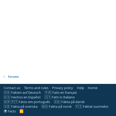
Forums
Contact us
Terms and rules
Privacy policy
Help
Home
🇩🇪 Fakten auf Deutsch
🇫🇷 Faits en français
🇪🇸 Hechos en Español
🇮🇹 Fatti in Italiano
🇧🇷 🇵🇹 Fatos em português
🇩🇰 Fakta på dansk
🇸🇪 Fakta på svenska
🇳🇴 Fakta på norsk
🇫🇮 Faktat suomeksi
🌍 Facts
R
S