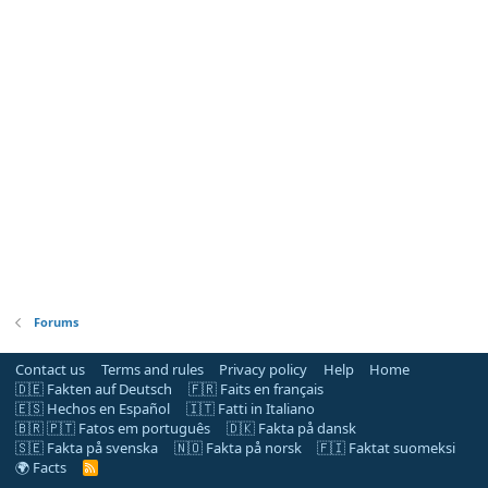
Forums
Contact us
Terms and rules
Privacy policy
Help
Home
🇩🇪 Fakten auf Deutsch
🇫🇷 Faits en français
🇪🇸 Hechos en Español
🇮🇹 Fatti in Italiano
🇧🇷 🇵🇹 Fatos em português
🇩🇰 Fakta på dansk
🇸🇪 Fakta på svenska
🇳🇴 Fakta på norsk
🇫🇮 Faktat suomeksi
🌍 Facts
R
S