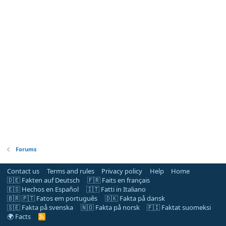
Forums
Contact us
Terms and rules
Privacy policy
Help
Home
🇩🇪 Fakten auf Deutsch
🇫🇷 Faits en français
🇪🇸 Hechos en Español
🇮🇹 Fatti in Italiano
🇧🇷 🇵🇹 Fatos em português
🇩🇰 Fakta på dansk
🇸🇪 Fakta på svenska
🇳🇴 Fakta på norsk
🇫🇮 Faktat suomeksi
🌍 Facts
R
S