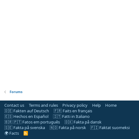
Forums
Contact us
Terms and rules
Privacy policy
Help
Home
🇩🇪 Fakten auf Deutsch
🇫🇷 Faits en français
🇪🇸 Hechos en Español
🇮🇹 Fatti in Italiano
🇧🇷 🇵🇹 Fatos em português
🇩🇰 Fakta på dansk
🇸🇪 Fakta på svenska
🇳🇴 Fakta på norsk
🇫🇮 Faktat suomeksi
🌍 Facts
R
S