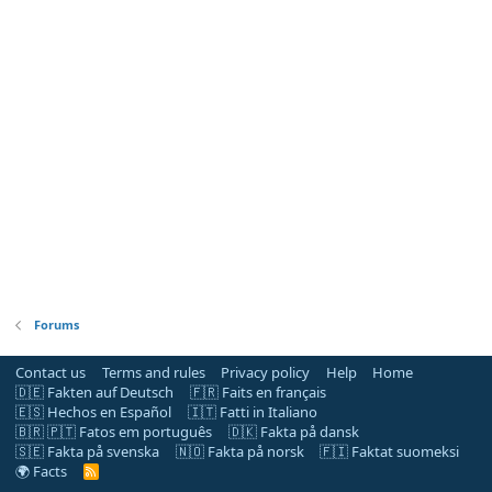
Forums
Contact us
Terms and rules
Privacy policy
Help
Home
🇩🇪 Fakten auf Deutsch
🇫🇷 Faits en français
🇪🇸 Hechos en Español
🇮🇹 Fatti in Italiano
🇧🇷 🇵🇹 Fatos em português
🇩🇰 Fakta på dansk
🇸🇪 Fakta på svenska
🇳🇴 Fakta på norsk
🇫🇮 Faktat suomeksi
🌍 Facts
R
S