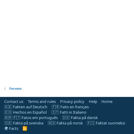
Forums
Contact us
Terms and rules
Privacy policy
Help
Home
🇩🇪 Fakten auf Deutsch
🇫🇷 Faits en français
🇪🇸 Hechos en Español
🇮🇹 Fatti in Italiano
🇧🇷 🇵🇹 Fatos em português
🇩🇰 Fakta på dansk
🇸🇪 Fakta på svenska
🇳🇴 Fakta på norsk
🇫🇮 Faktat suomeksi
🌍 Facts
R
S