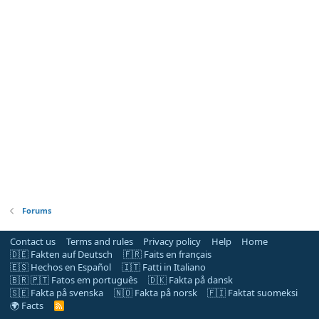
Forums
Contact us
Terms and rules
Privacy policy
Help
Home
🇩🇪 Fakten auf Deutsch
🇫🇷 Faits en français
🇪🇸 Hechos en Español
🇮🇹 Fatti in Italiano
🇧🇷 🇵🇹 Fatos em português
🇩🇰 Fakta på dansk
🇸🇪 Fakta på svenska
🇳🇴 Fakta på norsk
🇫🇮 Faktat suomeksi
🌍 Facts
R
S