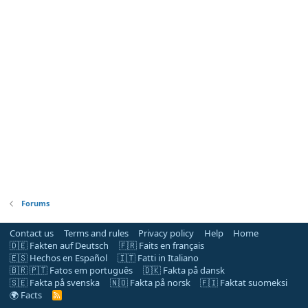
Forums
Contact us
Terms and rules
Privacy policy
Help
Home
🇩🇪 Fakten auf Deutsch
🇫🇷 Faits en français
🇪🇸 Hechos en Español
🇮🇹 Fatti in Italiano
🇧🇷 🇵🇹 Fatos em português
🇩🇰 Fakta på dansk
🇸🇪 Fakta på svenska
🇳🇴 Fakta på norsk
🇫🇮 Faktat suomeksi
🌍 Facts
R
S