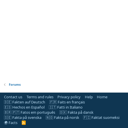
Forums
Contact us
Terms and rules
Privacy policy
Help
Home
🇩🇪 Fakten auf Deutsch
🇫🇷 Faits en français
🇪🇸 Hechos en Español
🇮🇹 Fatti in Italiano
🇧🇷 🇵🇹 Fatos em português
🇩🇰 Fakta på dansk
🇸🇪 Fakta på svenska
🇳🇴 Fakta på norsk
🇫🇮 Faktat suomeksi
🌍 Facts
R
S