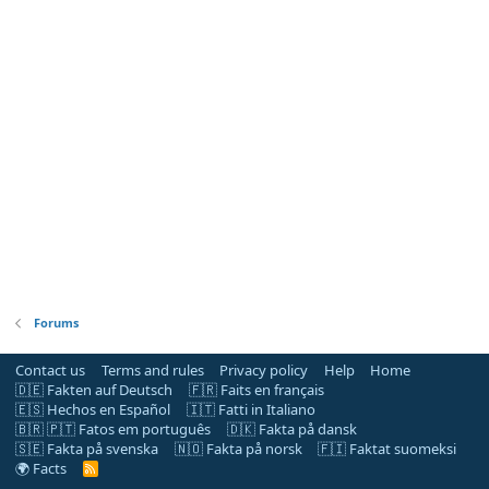
Forums
Contact us
Terms and rules
Privacy policy
Help
Home
🇩🇪 Fakten auf Deutsch
🇫🇷 Faits en français
🇪🇸 Hechos en Español
🇮🇹 Fatti in Italiano
🇧🇷 🇵🇹 Fatos em português
🇩🇰 Fakta på dansk
🇸🇪 Fakta på svenska
🇳🇴 Fakta på norsk
🇫🇮 Faktat suomeksi
🌍 Facts
R
S