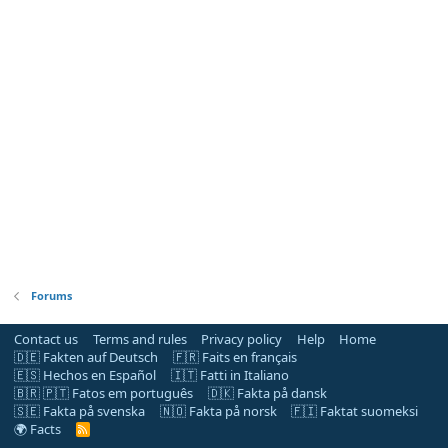
Forums
Contact us
Terms and rules
Privacy policy
Help
Home
🇩🇪 Fakten auf Deutsch
🇫🇷 Faits en français
🇪🇸 Hechos en Español
🇮🇹 Fatti in Italiano
🇧🇷 🇵🇹 Fatos em português
🇩🇰 Fakta på dansk
🇸🇪 Fakta på svenska
🇳🇴 Fakta på norsk
🇫🇮 Faktat suomeksi
🌍 Facts
R
S