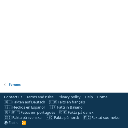
Forums
Contact us
Terms and rules
Privacy policy
Help
Home
🇩🇪 Fakten auf Deutsch
🇫🇷 Faits en français
🇪🇸 Hechos en Español
🇮🇹 Fatti in Italiano
🇧🇷 🇵🇹 Fatos em português
🇩🇰 Fakta på dansk
🇸🇪 Fakta på svenska
🇳🇴 Fakta på norsk
🇫🇮 Faktat suomeksi
🌍 Facts
R
S