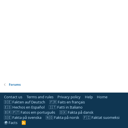
Forums
Contact us
Terms and rules
Privacy policy
Help
Home
🇩🇪 Fakten auf Deutsch
🇫🇷 Faits en français
🇪🇸 Hechos en Español
🇮🇹 Fatti in Italiano
🇧🇷 🇵🇹 Fatos em português
🇩🇰 Fakta på dansk
🇸🇪 Fakta på svenska
🇳🇴 Fakta på norsk
🇫🇮 Faktat suomeksi
🌍 Facts
R
S