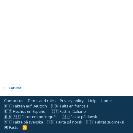
Forums
Contact us
Terms and rules
Privacy policy
Help
Home
🇩🇪 Fakten auf Deutsch
🇫🇷 Faits en français
🇪🇸 Hechos en Español
🇮🇹 Fatti in Italiano
🇧🇷 🇵🇹 Fatos em português
🇩🇰 Fakta på dansk
🇸🇪 Fakta på svenska
🇳🇴 Fakta på norsk
🇫🇮 Faktat suomeksi
🌍 Facts
R
S