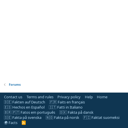
Forums
Contact us
Terms and rules
Privacy policy
Help
Home
🇩🇪 Fakten auf Deutsch
🇫🇷 Faits en français
🇪🇸 Hechos en Español
🇮🇹 Fatti in Italiano
🇧🇷 🇵🇹 Fatos em português
🇩🇰 Fakta på dansk
🇸🇪 Fakta på svenska
🇳🇴 Fakta på norsk
🇫🇮 Faktat suomeksi
🌍 Facts
R
S