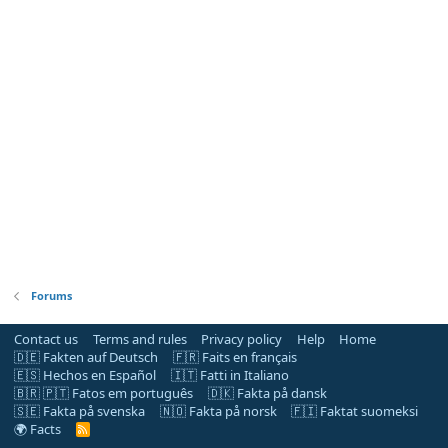
Forums
Contact us
Terms and rules
Privacy policy
Help
Home
🇩🇪 Fakten auf Deutsch
🇫🇷 Faits en français
🇪🇸 Hechos en Español
🇮🇹 Fatti in Italiano
🇧🇷 🇵🇹 Fatos em português
🇩🇰 Fakta på dansk
🇸🇪 Fakta på svenska
🇳🇴 Fakta på norsk
🇫🇮 Faktat suomeksi
🌍 Facts
R
S