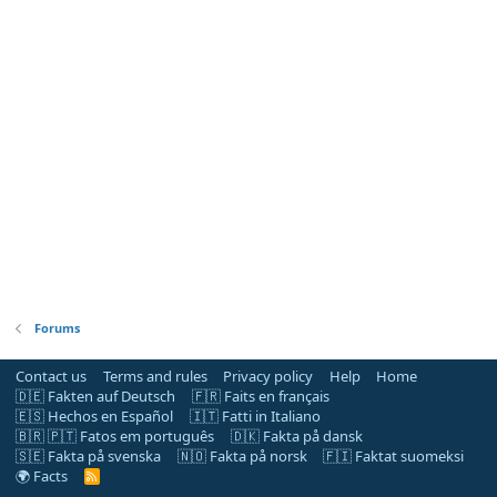
Forums
Contact us
Terms and rules
Privacy policy
Help
Home
🇩🇪 Fakten auf Deutsch
🇫🇷 Faits en français
🇪🇸 Hechos en Español
🇮🇹 Fatti in Italiano
🇧🇷 🇵🇹 Fatos em português
🇩🇰 Fakta på dansk
🇸🇪 Fakta på svenska
🇳🇴 Fakta på norsk
🇫🇮 Faktat suomeksi
🌍 Facts
R
S