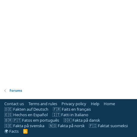
Forums
Contact us
Terms and rules
Privacy policy
Help
Home
🇩🇪 Fakten auf Deutsch
🇫🇷 Faits en français
🇪🇸 Hechos en Español
🇮🇹 Fatti in Italiano
🇧🇷 🇵🇹 Fatos em português
🇩🇰 Fakta på dansk
🇸🇪 Fakta på svenska
🇳🇴 Fakta på norsk
🇫🇮 Faktat suomeksi
🌍 Facts
R
S