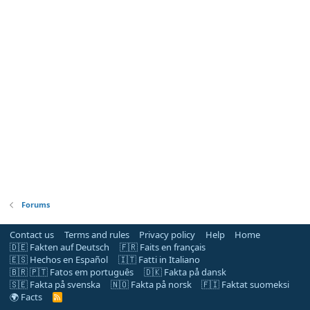
Forums
Contact us
Terms and rules
Privacy policy
Help
Home
🇩🇪 Fakten auf Deutsch
🇫🇷 Faits en français
🇪🇸 Hechos en Español
🇮🇹 Fatti in Italiano
🇧🇷 🇵🇹 Fatos em português
🇩🇰 Fakta på dansk
🇸🇪 Fakta på svenska
🇳🇴 Fakta på norsk
🇫🇮 Faktat suomeksi
🌍 Facts
R
S