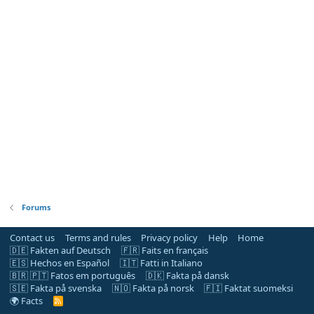
Forums
Contact us
Terms and rules
Privacy policy
Help
Home
🇩🇪 Fakten auf Deutsch
🇫🇷 Faits en français
🇪🇸 Hechos en Español
🇮🇹 Fatti in Italiano
🇧🇷 🇵🇹 Fatos em português
🇩🇰 Fakta på dansk
🇸🇪 Fakta på svenska
🇳🇴 Fakta på norsk
🇫🇮 Faktat suomeksi
🌍 Facts
R
S