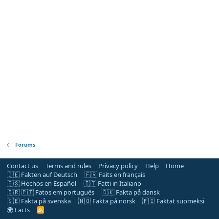
Forums
Contact us
Terms and rules
Privacy policy
Help
Home
🇩🇪 Fakten auf Deutsch
🇫🇷 Faits en français
🇪🇸 Hechos en Español
🇮🇹 Fatti in Italiano
🇧🇷 🇵🇹 Fatos em português
🇩🇰 Fakta på dansk
🇸🇪 Fakta på svenska
🇳🇴 Fakta på norsk
🇫🇮 Faktat suomeksi
🌍 Facts
R
S