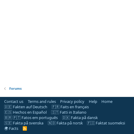
Forums
Contact us
Terms and rules
Privacy policy
Help
Home
🇩🇪 Fakten auf Deutsch
🇫🇷 Faits en français
🇪🇸 Hechos en Español
🇮🇹 Fatti in Italiano
🇧🇷 🇵🇹 Fatos em português
🇩🇰 Fakta på dansk
🇸🇪 Fakta på svenska
🇳🇴 Fakta på norsk
🇫🇮 Faktat suomeksi
🌍 Facts
R
S