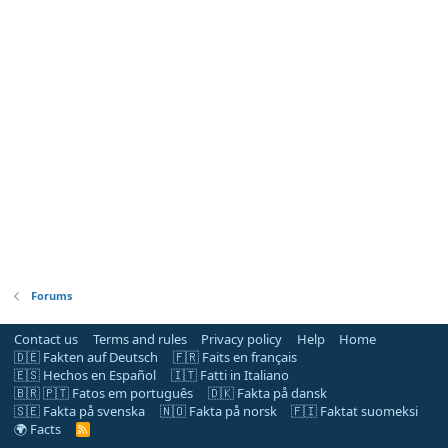
Forums
Contact us
Terms and rules
Privacy policy
Help
Home
🇩🇪 Fakten auf Deutsch
🇫🇷 Faits en français
🇪🇸 Hechos en Español
🇮🇹 Fatti in Italiano
🇧🇷 🇵🇹 Fatos em português
🇩🇰 Fakta på dansk
🇸🇪 Fakta på svenska
🇳🇴 Fakta på norsk
🇫🇮 Faktat suomeksi
🌍 Facts
R
S