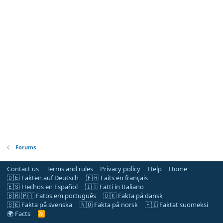
Forums
Contact us
Terms and rules
Privacy policy
Help
Home
🇩🇪 Fakten auf Deutsch
🇫🇷 Faits en français
🇪🇸 Hechos en Español
🇮🇹 Fatti in Italiano
🇧🇷 🇵🇹 Fatos em português
🇩🇰 Fakta på dansk
🇸🇪 Fakta på svenska
🇳🇴 Fakta på norsk
🇫🇮 Faktat suomeksi
🌍 Facts
R
S