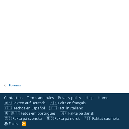
Forums
Contact us
Terms and rules
Privacy policy
Help
Home
🇩🇪 Fakten auf Deutsch
🇫🇷 Faits en français
🇪🇸 Hechos en Español
🇮🇹 Fatti in Italiano
🇧🇷 🇵🇹 Fatos em português
🇩🇰 Fakta på dansk
🇸🇪 Fakta på svenska
🇳🇴 Fakta på norsk
🇫🇮 Faktat suomeksi
🌍 Facts
R
S