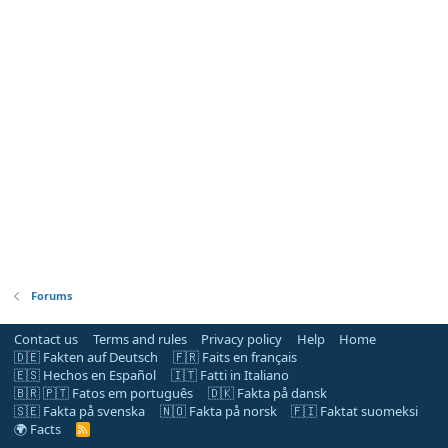
Forums
Contact us
Terms and rules
Privacy policy
Help
Home
🇩🇪 Fakten auf Deutsch
🇫🇷 Faits en français
🇪🇸 Hechos en Español
🇮🇹 Fatti in Italiano
🇧🇷 🇵🇹 Fatos em português
🇩🇰 Fakta på dansk
🇸🇪 Fakta på svenska
🇳🇴 Fakta på norsk
🇫🇮 Faktat suomeksi
🌍 Facts
R
S