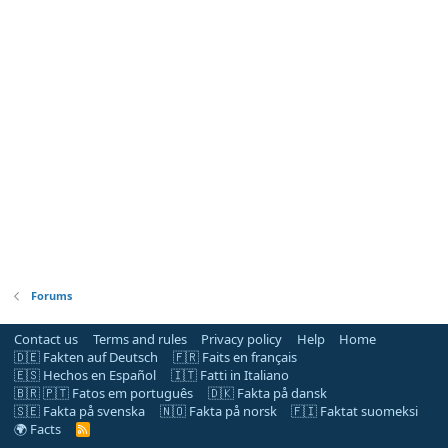
Forums
Contact us
Terms and rules
Privacy policy
Help
Home
🇩🇪 Fakten auf Deutsch
🇫🇷 Faits en français
🇪🇸 Hechos en Español
🇮🇹 Fatti in Italiano
🇧🇷 🇵🇹 Fatos em português
🇩🇰 Fakta på dansk
🇸🇪 Fakta på svenska
🇳🇴 Fakta på norsk
🇫🇮 Faktat suomeksi
🌍 Facts
R
S