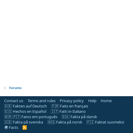
Forums
Contact us
Terms and rules
Privacy policy
Help
Home
🇩🇪 Fakten auf Deutsch
🇫🇷 Faits en français
🇪🇸 Hechos en Español
🇮🇹 Fatti in Italiano
🇧🇷 🇵🇹 Fatos em português
🇩🇰 Fakta på dansk
🇸🇪 Fakta på svenska
🇳🇴 Fakta på norsk
🇫🇮 Faktat suomeksi
🌍 Facts
R
S