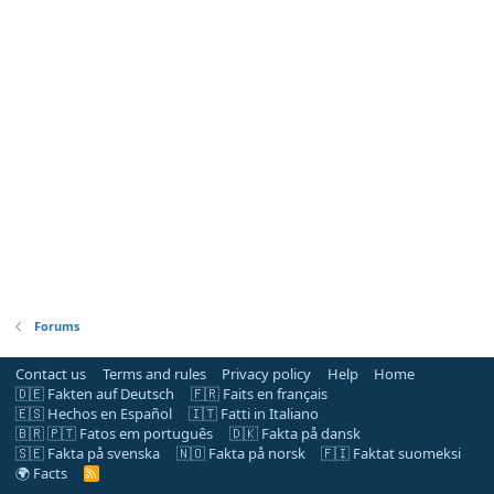
Forums
Contact us
Terms and rules
Privacy policy
Help
Home
🇩🇪 Fakten auf Deutsch
🇫🇷 Faits en français
🇪🇸 Hechos en Español
🇮🇹 Fatti in Italiano
🇧🇷 🇵🇹 Fatos em português
🇩🇰 Fakta på dansk
🇸🇪 Fakta på svenska
🇳🇴 Fakta på norsk
🇫🇮 Faktat suomeksi
🌍 Facts
R
S