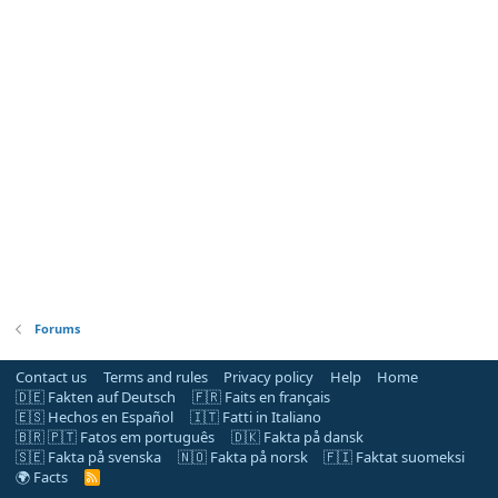
Forums
Contact us
Terms and rules
Privacy policy
Help
Home
🇩🇪 Fakten auf Deutsch
🇫🇷 Faits en français
🇪🇸 Hechos en Español
🇮🇹 Fatti in Italiano
🇧🇷 🇵🇹 Fatos em português
🇩🇰 Fakta på dansk
🇸🇪 Fakta på svenska
🇳🇴 Fakta på norsk
🇫🇮 Faktat suomeksi
🌍 Facts
R
S