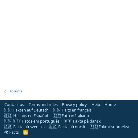
Forums
Contact us
Terms and rules
Privacy policy
Help
Home
🇩🇪 Fakten auf Deutsch
🇫🇷 Faits en français
🇪🇸 Hechos en Español
🇮🇹 Fatti in Italiano
🇧🇷 🇵🇹 Fatos em português
🇩🇰 Fakta på dansk
🇸🇪 Fakta på svenska
🇳🇴 Fakta på norsk
🇫🇮 Faktat suomeksi
🌍 Facts
R
S