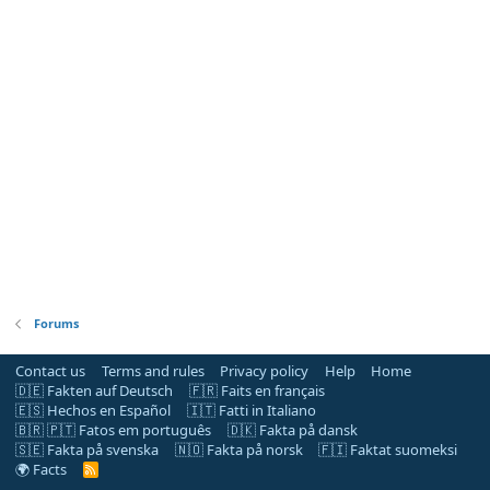
Forums
Contact us
Terms and rules
Privacy policy
Help
Home
🇩🇪 Fakten auf Deutsch
🇫🇷 Faits en français
🇪🇸 Hechos en Español
🇮🇹 Fatti in Italiano
🇧🇷 🇵🇹 Fatos em português
🇩🇰 Fakta på dansk
🇸🇪 Fakta på svenska
🇳🇴 Fakta på norsk
🇫🇮 Faktat suomeksi
🌍 Facts
R
S