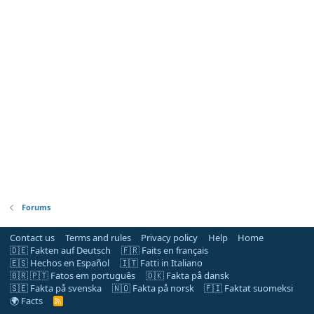
Forums
Contact us
Terms and rules
Privacy policy
Help
Home
🇩🇪 Fakten auf Deutsch
🇫🇷 Faits en français
🇪🇸 Hechos en Español
🇮🇹 Fatti in Italiano
🇧🇷 🇵🇹 Fatos em português
🇩🇰 Fakta på dansk
🇸🇪 Fakta på svenska
🇳🇴 Fakta på norsk
🇫🇮 Faktat suomeksi
🌍 Facts
R
S