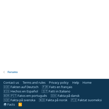
Forums
Contact us
Terms and rules
Privacy policy
Help
Home
🇩🇪 Fakten auf Deutsch
🇫🇷 Faits en français
🇪🇸 Hechos en Español
🇮🇹 Fatti in Italiano
🇧🇷 🇵🇹 Fatos em português
🇩🇰 Fakta på dansk
🇸🇪 Fakta på svenska
🇳🇴 Fakta på norsk
🇫🇮 Faktat suomeksi
🌍 Facts
R
S