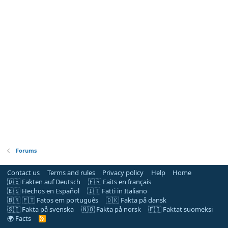
Forums
Contact us
Terms and rules
Privacy policy
Help
Home
🇩🇪 Fakten auf Deutsch
🇫🇷 Faits en français
🇪🇸 Hechos en Español
🇮🇹 Fatti in Italiano
🇧🇷 🇵🇹 Fatos em português
🇩🇰 Fakta på dansk
🇸🇪 Fakta på svenska
🇳🇴 Fakta på norsk
🇫🇮 Faktat suomeksi
🌍 Facts
R
S