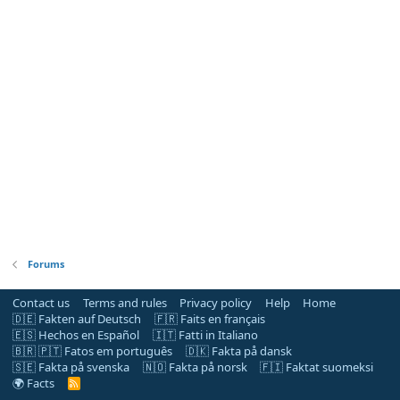
Forums
Contact us
Terms and rules
Privacy policy
Help
Home
🇩🇪 Fakten auf Deutsch
🇫🇷 Faits en français
🇪🇸 Hechos en Español
🇮🇹 Fatti in Italiano
🇧🇷 🇵🇹 Fatos em português
🇩🇰 Fakta på dansk
🇸🇪 Fakta på svenska
🇳🇴 Fakta på norsk
🇫🇮 Faktat suomeksi
🌍 Facts
R
S