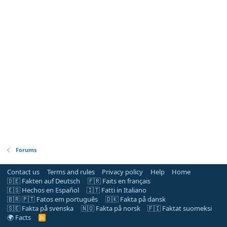
Forums
Contact us
Terms and rules
Privacy policy
Help
Home
🇩🇪 Fakten auf Deutsch
🇫🇷 Faits en français
🇪🇸 Hechos en Español
🇮🇹 Fatti in Italiano
🇧🇷 🇵🇹 Fatos em português
🇩🇰 Fakta på dansk
🇸🇪 Fakta på svenska
🇳🇴 Fakta på norsk
🇫🇮 Faktat suomeksi
🌍 Facts
R
S