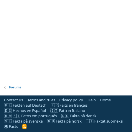
Forums
Contact us
Terms and rules
Privacy policy
Help
Home
🇩🇪 Fakten auf Deutsch
🇫🇷 Faits en français
🇪🇸 Hechos en Español
🇮🇹 Fatti in Italiano
🇧🇷 🇵🇹 Fatos em português
🇩🇰 Fakta på dansk
🇸🇪 Fakta på svenska
🇳🇴 Fakta på norsk
🇫🇮 Faktat suomeksi
🌍 Facts
R
S