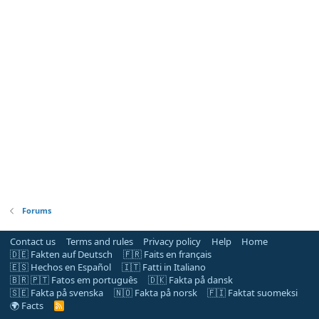
Forums
Contact us
Terms and rules
Privacy policy
Help
Home
🇩🇪 Fakten auf Deutsch
🇫🇷 Faits en français
🇪🇸 Hechos en Español
🇮🇹 Fatti in Italiano
🇧🇷 🇵🇹 Fatos em português
🇩🇰 Fakta på dansk
🇸🇪 Fakta på svenska
🇳🇴 Fakta på norsk
🇫🇮 Faktat suomeksi
🌍 Facts
R
S