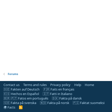
Forums
Contact us
Terms and rules
Privacy policy
Help
Home
🇩🇪 Fakten auf Deutsch
🇫🇷 Faits en français
🇪🇸 Hechos en Español
🇮🇹 Fatti in Italiano
🇧🇷 🇵🇹 Fatos em português
🇩🇰 Fakta på dansk
🇸🇪 Fakta på svenska
🇳🇴 Fakta på norsk
🇫🇮 Faktat suomeksi
🌍 Facts
R
S