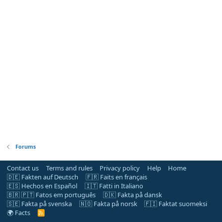
Forums
Contact us
Terms and rules
Privacy policy
Help
Home
🇩🇪 Fakten auf Deutsch
🇫🇷 Faits en français
🇪🇸 Hechos en Español
🇮🇹 Fatti in Italiano
🇧🇷 🇵🇹 Fatos em português
🇩🇰 Fakta på dansk
🇸🇪 Fakta på svenska
🇳🇴 Fakta på norsk
🇫🇮 Faktat suomeksi
🌍 Facts
R
S