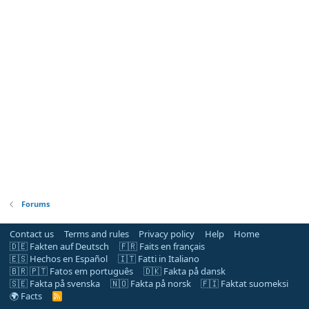
Forums
Contact us
Terms and rules
Privacy policy
Help
Home
🇩🇪 Fakten auf Deutsch
🇫🇷 Faits en français
🇪🇸 Hechos en Español
🇮🇹 Fatti in Italiano
🇧🇷 🇵🇹 Fatos em português
🇩🇰 Fakta på dansk
🇸🇪 Fakta på svenska
🇳🇴 Fakta på norsk
🇫🇮 Faktat suomeksi
🌍 Facts
R
S