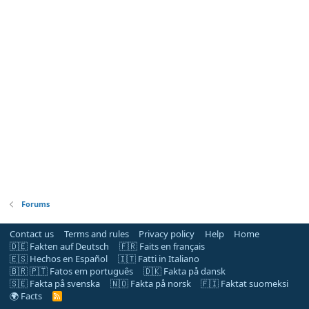
Forums
Contact us
Terms and rules
Privacy policy
Help
Home
🇩🇪 Fakten auf Deutsch
🇫🇷 Faits en français
🇪🇸 Hechos en Español
🇮🇹 Fatti in Italiano
🇧🇷 🇵🇹 Fatos em português
🇩🇰 Fakta på dansk
🇸🇪 Fakta på svenska
🇳🇴 Fakta på norsk
🇫🇮 Faktat suomeksi
🌍 Facts
R
S