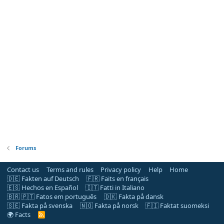
Forums
Contact us
Terms and rules
Privacy policy
Help
Home
🇩🇪 Fakten auf Deutsch
🇫🇷 Faits en français
🇪🇸 Hechos en Español
🇮🇹 Fatti in Italiano
🇧🇷 🇵🇹 Fatos em português
🇩🇰 Fakta på dansk
🇸🇪 Fakta på svenska
🇳🇴 Fakta på norsk
🇫🇮 Faktat suomeksi
🌍 Facts
R
S