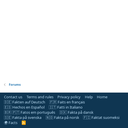
Forums
Contact us
Terms and rules
Privacy policy
Help
Home
🇩🇪 Fakten auf Deutsch
🇫🇷 Faits en français
🇪🇸 Hechos en Español
🇮🇹 Fatti in Italiano
🇧🇷 🇵🇹 Fatos em português
🇩🇰 Fakta på dansk
🇸🇪 Fakta på svenska
🇳🇴 Fakta på norsk
🇫🇮 Faktat suomeksi
🌍 Facts
R
S