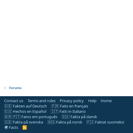
Forums
Contact us
Terms and rules
Privacy policy
Help
Home
🇩🇪 Fakten auf Deutsch
🇫🇷 Faits en français
🇪🇸 Hechos en Español
🇮🇹 Fatti in Italiano
🇧🇷 🇵🇹 Fatos em português
🇩🇰 Fakta på dansk
🇸🇪 Fakta på svenska
🇳🇴 Fakta på norsk
🇫🇮 Faktat suomeksi
🌍 Facts
R
S