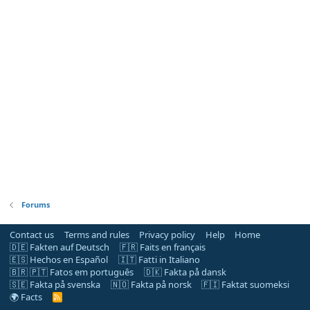
Forums
Contact us
Terms and rules
Privacy policy
Help
Home
🇩🇪 Fakten auf Deutsch
🇫🇷 Faits en français
🇪🇸 Hechos en Español
🇮🇹 Fatti in Italiano
🇧🇷 🇵🇹 Fatos em português
🇩🇰 Fakta på dansk
🇸🇪 Fakta på svenska
🇳🇴 Fakta på norsk
🇫🇮 Faktat suomeksi
🌍 Facts
R
S