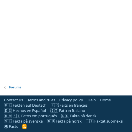
Forums
Contact us
Terms and rules
Privacy policy
Help
Home
🇩🇪 Fakten auf Deutsch
🇫🇷 Faits en français
🇪🇸 Hechos en Español
🇮🇹 Fatti in Italiano
🇧🇷 🇵🇹 Fatos em português
🇩🇰 Fakta på dansk
🇸🇪 Fakta på svenska
🇳🇴 Fakta på norsk
🇫🇮 Faktat suomeksi
🌍 Facts
R
S